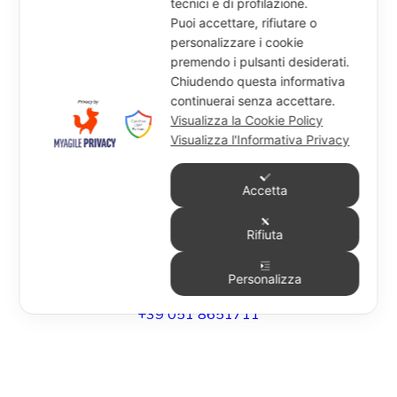
tecnici e di profilazione.
Mess
Puoi accettare, rifiutare o
personalizzare i cookie
Jail Jam
premendo i pulsanti desiderati.
Chiudendo questa informativa
Granadilla
continuerai senza accettare.
Visualizza la Cookie Policy
Hat You Kids
Visualizza l'Informativa Privacy
Accetta
UFFICIO
Rifiuta
Via Degli Speziali, 161 (Blocco 32 Centergross) -
40050 Funo di Argelato (BO) - Italy
Personalizza
info@miragesrl.com
+39 051 8651711