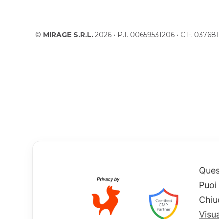
©
MIRAGE S.R.L.
2026 • P.I. 00659531206 • C.F. 037
Quest
Puoi
Chiu
Visu