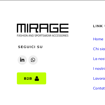
LINK 
Home
SEGUICI SU
Chi si
La nost
I nostr
Lavora
B2B
B2B
Contat