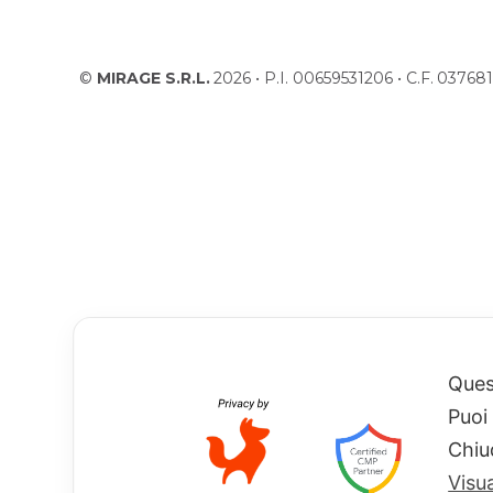
©
MIRAGE S.R.L.
2026 • P.I. 00659531206 • C.F. 037
Quest
Puoi
Chiu
Visu