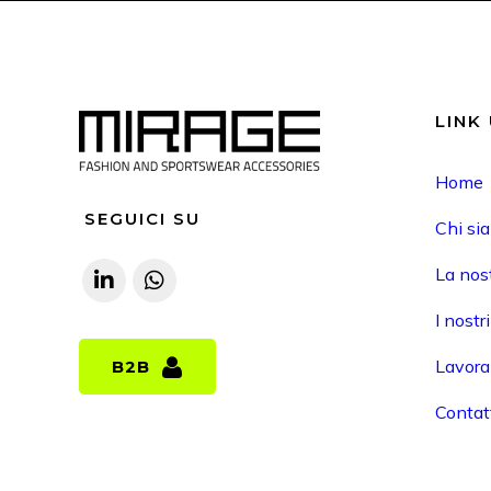
LINK 
Home
SEGUICI SU
Chi si
La nost
I nostr
Lavora
B2B
B2B
Contat