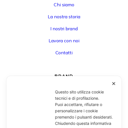
Chi siamo
La nostra storia
I nostri brand
Lavora con noi
Contatti
BRAND
✕
Questo sito utilizza cookie
Hat You
tecnici e di profilazione.
Mess
Puoi accettare, rifiutare o
personalizzare i cookie
Jail Jam
premendo i pulsanti desiderati.
Chiudendo questa informativa