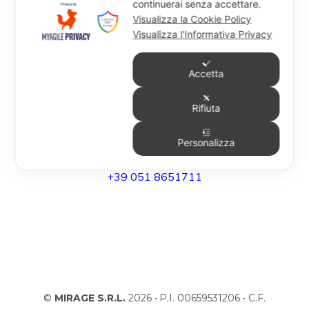
Granadilla
continuerai senza accettare.
Visualizza la Cookie Policy
Hat You Kids
Visualizza l'Informativa Privacy
Accetta
UFFICIO
Rifiuta
Via Degli Speziali, 161 (Blocco 32 Centergross) -
40050 Funo di Argelato (BO) - Italy
Personalizza
info@miragesrl.com
+39 051 8651711
©
MIRAGE S.R.L.
2026 • P.I. 00659531206 • C.F.