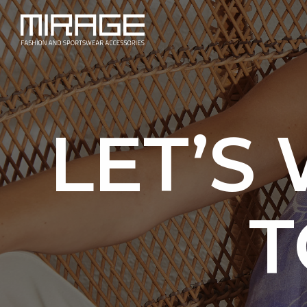
LET’S
T