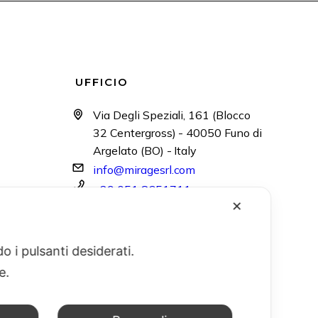
UFFICIO
Via Degli Speziali, 161 (Blocco
32 Centergross) - 40050 Funo di
Argelato (BO) - Italy
info@miragesrl.com
+39 051 8651711
✕
o i pulsanti desiderati.
re.