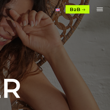
B2B
ER