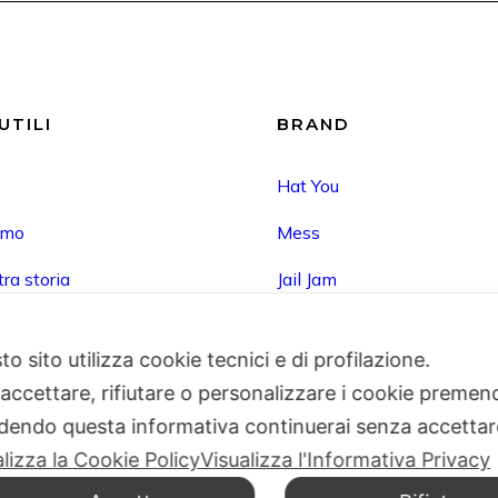
UTILI
BRAND
Hat You
amo
Mess
ra storia
Jail Jam
i brand
Granadilla
o sito utilizza cookie tecnici e di profilazione.
 con noi
Hat You Kids
 accettare, rifiutare o personalizzare i cookie premend
ti
dendo questa informativa continuerai senza accetta
alizza la Cookie Policy
Visualizza l'Informativa Privacy