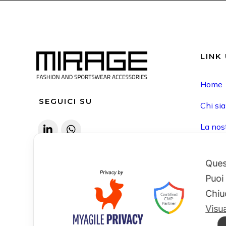
LINK 
Home
SEGUICI SU
Chi si
La nost
I nostr
Quest
B2B
Lavora
Puoi
B2B
Contat
Chiu
Visu