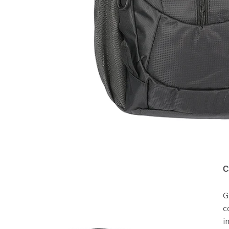
C
G
c
i