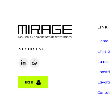
LINK 
Home
SEGUICI SU
Chi si
La nost
I nostr
Lavora
B2B
B2B
Contat