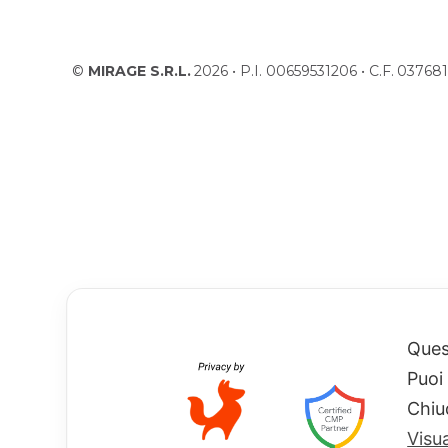
©
MIRAGE S.R.L.
2026 • P.I. 00659531206 • C.F. 037
Quest
Puoi
Chiu
Visu