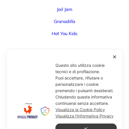
Jail Jam
Granadilla
Hat You Kids
✕
UFFICIO
Questo sito utilizza cookie
Via Degli Speziali, 161 (Blocco 32 Centergross) -
tecnici e di profilazione.
Puoi accettare, rifiutare o
40050 Funo di Argelato (BO) - Italy
personalizzare i cookie
info@miragesrl.com
premendo i pulsanti desiderati.
+39 051 8651711
Chiudendo questa informativa
continuerai senza accettare.
Visualizza la Cookie Policy
Visualizza l'Informativa Privacy