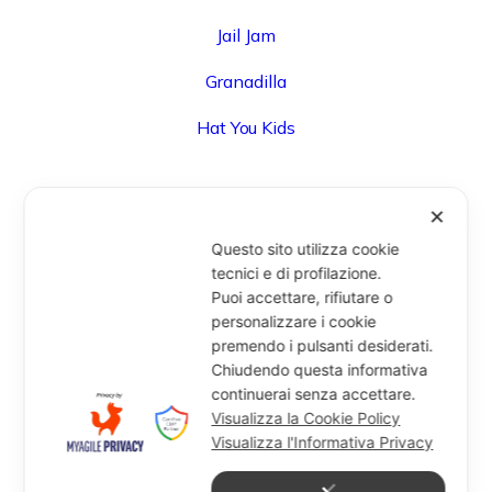
Jail Jam
Granadilla
Hat You Kids
✕
UFFICIO
Questo sito utilizza cookie
Via Degli Speziali, 161 (Blocco 32 Centergross) -
tecnici e di profilazione.
Puoi accettare, rifiutare o
40050 Funo di Argelato (BO) - Italy
personalizzare i cookie
info@miragesrl.com
premendo i pulsanti desiderati.
+39 051 8651711
Chiudendo questa informativa
continuerai senza accettare.
Visualizza la Cookie Policy
Visualizza l'Informativa Privacy