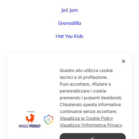
Jail Jam
Granadilla
Hat You Kids
✕
UFFICIO
Questo sito utilizza cookie
Via Degli Speziali, 161 (Blocco 32 Centergross) -
tecnici e di profilazione.
Puoi accettare, rifiutare o
40050 Funo di Argelato (BO) - Italy
personalizzare i cookie
info@miragesrl.com
premendo i pulsanti desiderati.
+39 051 8651711
Chiudendo questa informativa
continuerai senza accettare.
Visualizza la Cookie Policy
Visualizza l'Informativa Privacy