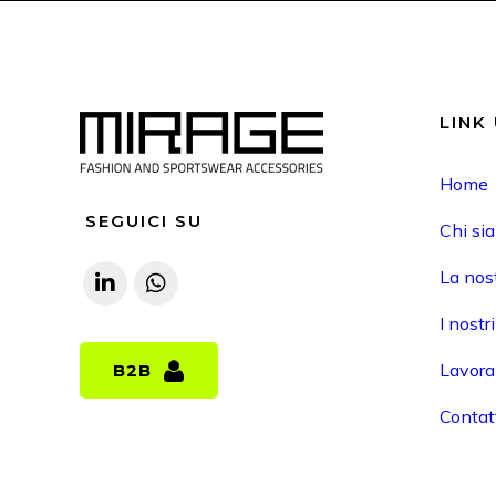
LINK 
Home
SEGUICI SU
Chi si
La nost
I nostr
Lavora
B2B
B2B
Contat