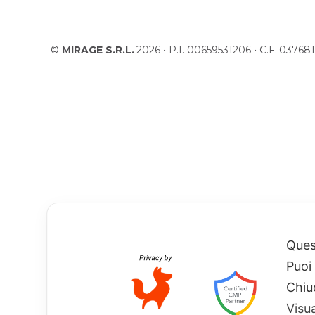
©
MIRAGE S.R.L.
2026 • P.I. 00659531206 • C.F. 037
Quest
Puoi
Chiu
Visu