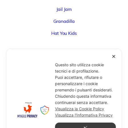
Jail Jam
Granadilla
Hat You Kids
✕
UFFICIO
Questo sito utilizza cookie
Via Degli Speziali, 161 (Blocco 32 Centergross) -
tecnici e di profilazione.
Puoi accettare, rifiutare o
40050 Funo di Argelato (BO) - Italy
personalizzare i cookie
info@miragesrl.com
premendo i pulsanti desiderati.
+39 051 8651711
Chiudendo questa informativa
continuerai senza accettare.
Visualizza la Cookie Policy
Visualizza l'Informativa Privacy