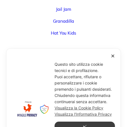
Jail Jam
Granadilla
Hat You Kids
✕
UFFICIO
Questo sito utilizza cookie
Via Degli Speziali, 161 (Blocco 32 Centergross) -
tecnici e di profilazione.
Puoi accettare, rifiutare o
40050 Funo di Argelato (BO) - Italy
personalizzare i cookie
info@miragesrl.com
premendo i pulsanti desiderati.
+39 051 8651711
Chiudendo questa informativa
continuerai senza accettare.
Visualizza la Cookie Policy
Visualizza l'Informativa Privacy