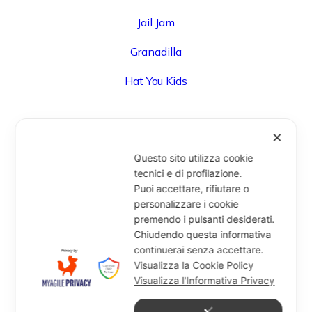
Jail Jam
Granadilla
Hat You Kids
✕
UFFICIO
Questo sito utilizza cookie
Via Degli Speziali, 161 (Blocco 32 Centergross) -
tecnici e di profilazione.
Puoi accettare, rifiutare o
40050 Funo di Argelato (BO) - Italy
personalizzare i cookie
info@miragesrl.com
premendo i pulsanti desiderati.
+39 051 8651711
Chiudendo questa informativa
continuerai senza accettare.
Visualizza la Cookie Policy
Visualizza l'Informativa Privacy