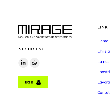
LINK 
Home
SEGUICI SU
Chi si
La nost
I nostr
Lavora
B2B
B2B
Contat