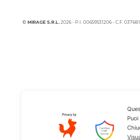
©
MIRAGE S.R.L.
2026 • P.I. 00659531206 • C.F. 037
Quest
Puoi
Chiu
Visu