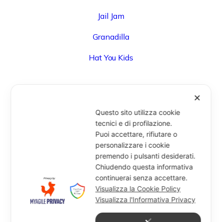
Jail Jam
Granadilla
Hat You Kids
✕
UFFICIO
Questo sito utilizza cookie
Via Degli Speziali, 161 (Blocco 32 Centergross) -
tecnici e di profilazione.
Puoi accettare, rifiutare o
40050 Funo di Argelato (BO) - Italy
personalizzare i cookie
info@miragesrl.com
premendo i pulsanti desiderati.
+39 051 8651711
Chiudendo questa informativa
continuerai senza accettare.
Visualizza la Cookie Policy
Visualizza l'Informativa Privacy