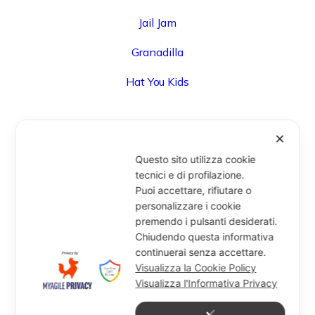
Jail Jam
Granadilla
Hat You Kids
✕
UFFICIO
Questo sito utilizza cookie
Via Degli Speziali, 161 (Blocco 32 Centergross) -
tecnici e di profilazione.
Puoi accettare, rifiutare o
40050 Funo di Argelato (BO) - Italy
personalizzare i cookie
info@miragesrl.com
premendo i pulsanti desiderati.
+39 051 8651711
Chiudendo questa informativa
continuerai senza accettare.
Visualizza la Cookie Policy
Visualizza l'Informativa Privacy