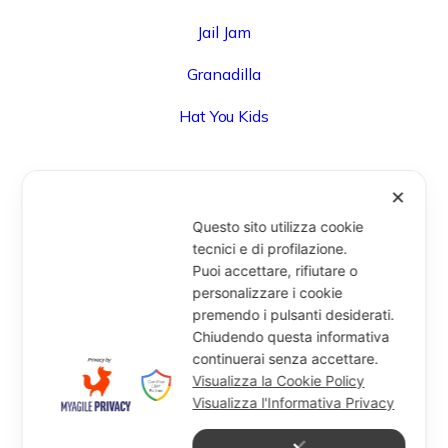
Jail Jam
Granadilla
Hat You Kids
✕
UFFICIO
Questo sito utilizza cookie
Via Degli Speziali, 161 (Blocco 32 Centergross) -
tecnici e di profilazione.
Puoi accettare, rifiutare o
40050 Funo di Argelato (BO) - Italy
personalizzare i cookie
info@miragesrl.com
premendo i pulsanti desiderati.
+39 051 8651711
Chiudendo questa informativa
continuerai senza accettare.
Visualizza la Cookie Policy
Visualizza l'Informativa Privacy