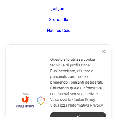
Jail Jam
Granadilla
Hat You Kids
✕
UFFICIO
Questo sito utilizza cookie
Via Degli Speziali, 161 (Blocco 32 Centergross) -
tecnici e di profilazione.
Puoi accettare, rifiutare o
40050 Funo di Argelato (BO) - Italy
personalizzare i cookie
info@miragesrl.com
premendo i pulsanti desiderati.
+39 051 8651711
Chiudendo questa informativa
continuerai senza accettare.
Visualizza la Cookie Policy
Visualizza l'Informativa Privacy