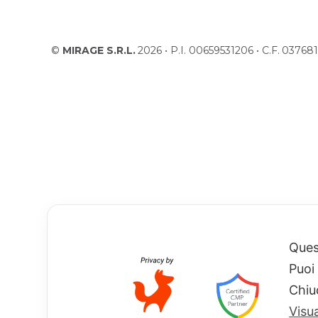
©
MIRAGE S.R.L.
2026 • P.I. 00659531206 • C.F. 037
Quest
Puoi
Chiu
Visu