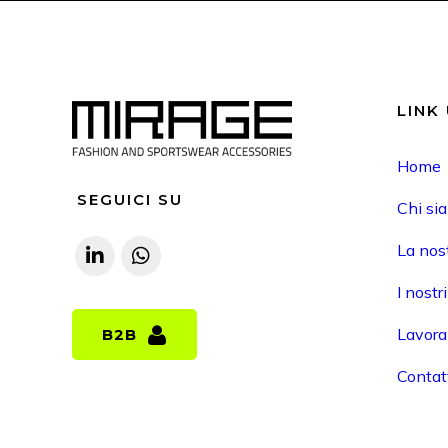
LINK 
Home
SEGUICI SU
Chi si
La nost
I nostr
Lavora
B2B
B2B
Contat