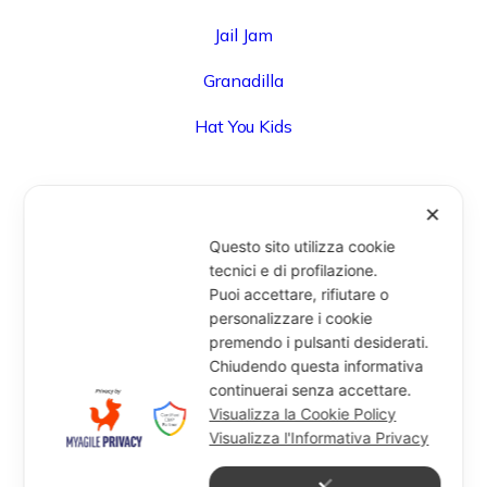
Jail Jam
Granadilla
Hat You Kids
✕
UFFICIO
Questo sito utilizza cookie
Via Degli Speziali, 161 (Blocco 32 Centergross) -
tecnici e di profilazione.
Puoi accettare, rifiutare o
40050 Funo di Argelato (BO) - Italy
personalizzare i cookie
info@miragesrl.com
premendo i pulsanti desiderati.
+39 051 8651711
Chiudendo questa informativa
continuerai senza accettare.
Visualizza la Cookie Policy
Visualizza l'Informativa Privacy