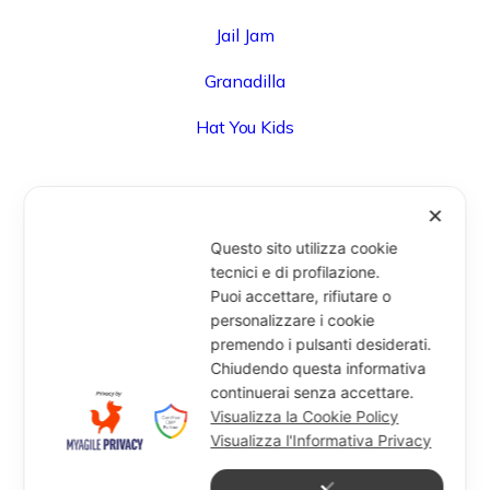
Jail Jam
Granadilla
Hat You Kids
✕
UFFICIO
Questo sito utilizza cookie
Via Degli Speziali, 161 (Blocco 32 Centergross) -
tecnici e di profilazione.
Puoi accettare, rifiutare o
40050 Funo di Argelato (BO) - Italy
personalizzare i cookie
info@miragesrl.com
premendo i pulsanti desiderati.
+39 051 8651711
Chiudendo questa informativa
continuerai senza accettare.
Visualizza la Cookie Policy
Visualizza l'Informativa Privacy