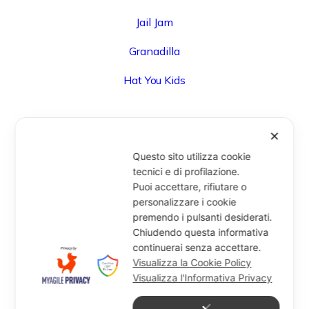
Jail Jam
Granadilla
Hat You Kids
✕
UFFICIO
Questo sito utilizza cookie
Via Degli Speziali, 161 (Blocco 32 Centergross) -
tecnici e di profilazione.
Puoi accettare, rifiutare o
40050 Funo di Argelato (BO) - Italy
personalizzare i cookie
info@miragesrl.com
premendo i pulsanti desiderati.
+39 051 8651711
Chiudendo questa informativa
continuerai senza accettare.
Visualizza la Cookie Policy
Visualizza l'Informativa Privacy