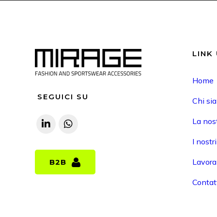
LINK 
Home
SEGUICI SU
Chi si
La nost
I nostr
Lavora
B2B
B2B
Contat