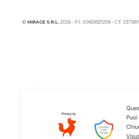
©
MIRAGE S.R.L.
2026 • P.I. 00659531206 • C.F. 037
Quest
Puoi
Chiu
Visu