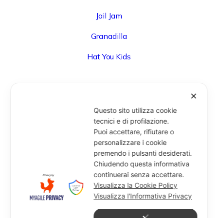
Jail Jam
Granadilla
Hat You Kids
✕
UFFICIO
Questo sito utilizza cookie
Via Degli Speziali, 161 (Blocco 32 Centergross) -
tecnici e di profilazione.
Puoi accettare, rifiutare o
40050 Funo di Argelato (BO) - Italy
personalizzare i cookie
info@miragesrl.com
premendo i pulsanti desiderati.
+39 051 8651711
Chiudendo questa informativa
continuerai senza accettare.
Visualizza la Cookie Policy
Visualizza l'Informativa Privacy