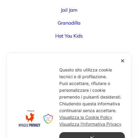
Jail Jam
Granadilla
Hat You Kids
✕
UFFICIO
Questo sito utilizza cookie
Via Degli Speziali, 161 (Blocco 32 Centergross) -
tecnici e di profilazione.
Puoi accettare, rifiutare o
40050 Funo di Argelato (BO) - Italy
personalizzare i cookie
info@miragesrl.com
premendo i pulsanti desiderati.
+39 051 8651711
Chiudendo questa informativa
continuerai senza accettare.
Visualizza la Cookie Policy
Visualizza l'Informativa Privacy