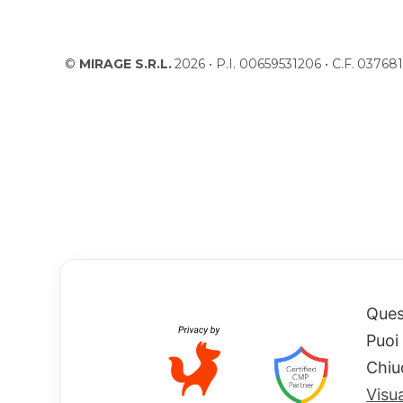
©
MIRAGE S.R.L.
2026 • P.I. 00659531206 • C.F. 037
Quest
Puoi
Chiu
Visu