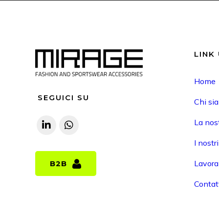
LINK 
Home
SEGUICI SU
Chi si
La nost
I nostr
Lavora
B2B
B2B
Contat