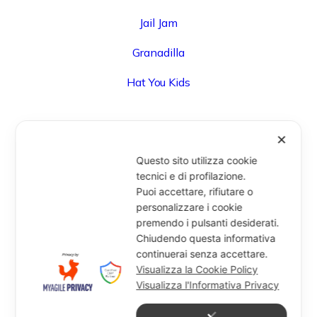
Jail Jam
Granadilla
Hat You Kids
✕
UFFICIO
Questo sito utilizza cookie
Via Degli Speziali, 161 (Blocco 32 Centergross) -
tecnici e di profilazione.
Puoi accettare, rifiutare o
40050 Funo di Argelato (BO) - Italy
personalizzare i cookie
info@miragesrl.com
premendo i pulsanti desiderati.
+39 051 8651711
Chiudendo questa informativa
continuerai senza accettare.
Visualizza la Cookie Policy
Visualizza l'Informativa Privacy