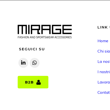
LINK 
Home
SEGUICI SU
Chi si
La nost
I nostr
Lavora
B2B
B2B
Contat