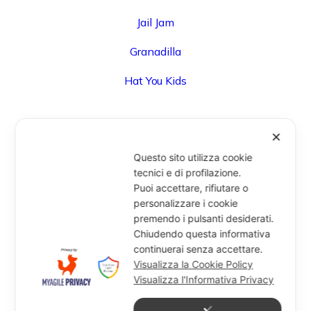
Jail Jam
Granadilla
Hat You Kids
✕
UFFICIO
Questo sito utilizza cookie
Via Degli Speziali, 161 (Blocco 32 Centergross) -
tecnici e di profilazione.
Puoi accettare, rifiutare o
40050 Funo di Argelato (BO) - Italy
personalizzare i cookie
info@miragesrl.com
premendo i pulsanti desiderati.
+39 051 8651711
Chiudendo questa informativa
continuerai senza accettare.
Visualizza la Cookie Policy
Visualizza l'Informativa Privacy