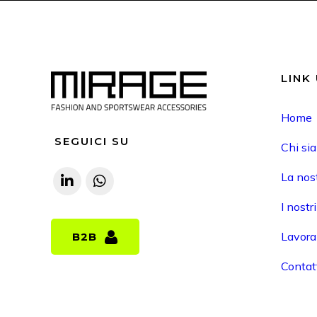
LINK 
Home
SEGUICI SU
Chi si
La nost
I nostr
Lavora
B2B
B2B
Contat