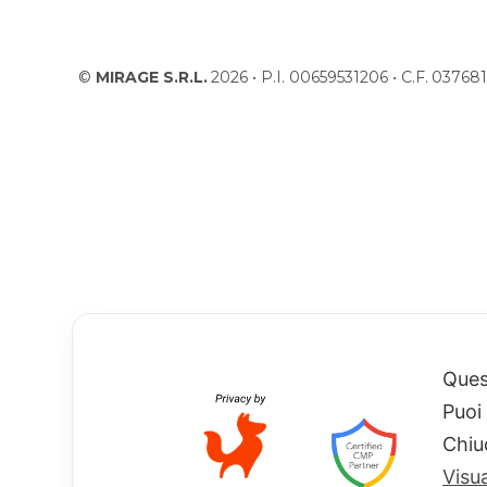
©
MIRAGE S.R.L.
2026 • P.I. 00659531206 • C.F. 037
Quest
Puoi
Chiu
Visu