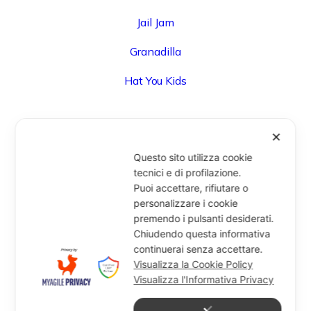
Jail Jam
Granadilla
Hat You Kids
✕
UFFICIO
Questo sito utilizza cookie
Via Degli Speziali, 161 (Blocco 32 Centergross) -
tecnici e di profilazione.
Puoi accettare, rifiutare o
40050 Funo di Argelato (BO) - Italy
personalizzare i cookie
info@miragesrl.com
premendo i pulsanti desiderati.
+39 051 8651711
Chiudendo questa informativa
continuerai senza accettare.
Visualizza la Cookie Policy
Visualizza l'Informativa Privacy