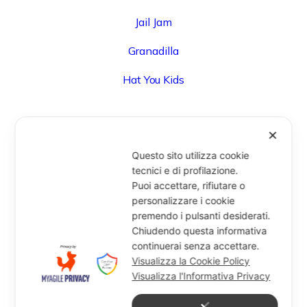
Jail Jam
Granadilla
Hat You Kids
✕
UFFICIO
Questo sito utilizza cookie
Via Degli Speziali, 161 (Blocco 32 Centergross) -
tecnici e di profilazione.
Puoi accettare, rifiutare o
40050 Funo di Argelato (BO) - Italy
personalizzare i cookie
info@miragesrl.com
premendo i pulsanti desiderati.
+39 051 8651711
Chiudendo questa informativa
continuerai senza accettare.
Visualizza la Cookie Policy
Visualizza l'Informativa Privacy