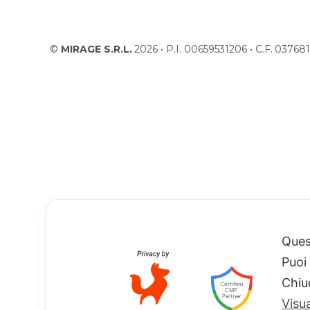
©
MIRAGE S.R.L.
2026 • P.I. 00659531206 • C.F. 037
Quest
Puoi
Chiu
Visu