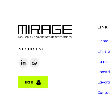
LINK 
Home
SEGUICI SU
Chi si
La nost
I nostr
Lavora
B2B
B2B
Contat