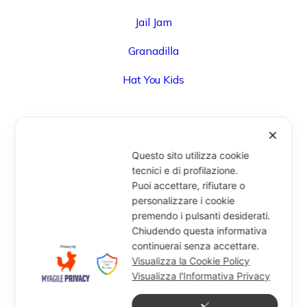
Jail Jam
Granadilla
Hat You Kids
✕
UFFICIO
Questo sito utilizza cookie
Via Degli Speziali, 161 (Blocco 32 Centergross) -
tecnici e di profilazione.
Puoi accettare, rifiutare o
40050 Funo di Argelato (BO) - Italy
personalizzare i cookie
info@miragesrl.com
premendo i pulsanti desiderati.
+39 051 8651711
Chiudendo questa informativa
continuerai senza accettare.
Visualizza la Cookie Policy
Visualizza l'Informativa Privacy