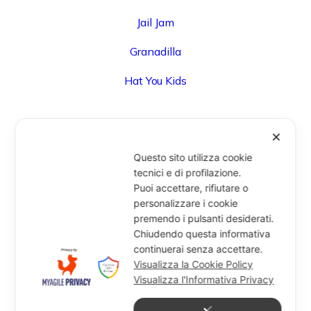
Jail Jam
Granadilla
Hat You Kids
✕
UFFICIO
Questo sito utilizza cookie
Via Degli Speziali, 161 (Blocco 32 Centergross) -
tecnici e di profilazione.
Puoi accettare, rifiutare o
40050 Funo di Argelato (BO) - Italy
personalizzare i cookie
info@miragesrl.com
premendo i pulsanti desiderati.
+39 051 8651711
Chiudendo questa informativa
continuerai senza accettare.
Visualizza la Cookie Policy
Visualizza l'Informativa Privacy