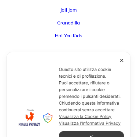
Jail Jam
Granadilla
Hat You Kids
✕
UFFICIO
Questo sito utilizza cookie
Via Degli Speziali, 161 (Blocco 32 Centergross) -
tecnici e di profilazione.
Puoi accettare, rifiutare o
40050 Funo di Argelato (BO) - Italy
personalizzare i cookie
info@miragesrl.com
premendo i pulsanti desiderati.
+39 051 8651711
Chiudendo questa informativa
continuerai senza accettare.
Visualizza la Cookie Policy
Visualizza l'Informativa Privacy