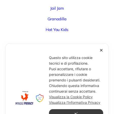
Jail Jam
Granadilla
Hat You Kids
✕
UFFICIO
Questo sito utilizza cookie
Via Degli Speziali, 161 (Blocco 32 Centergross) -
tecnici e di profilazione.
Puoi accettare, rifiutare o
40050 Funo di Argelato (BO) - Italy
personalizzare i cookie
info@miragesrl.com
premendo i pulsanti desiderati.
+39 051 8651711
Chiudendo questa informativa
continuerai senza accettare.
Visualizza la Cookie Policy
Visualizza l'Informativa Privacy