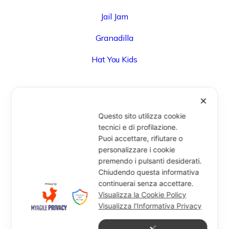
Jail Jam
Granadilla
Hat You Kids
✕
UFFICIO
Questo sito utilizza cookie
Via Degli Speziali, 161 (Blocco 32 Centergross) -
tecnici e di profilazione.
Puoi accettare, rifiutare o
40050 Funo di Argelato (BO) - Italy
personalizzare i cookie
info@miragesrl.com
premendo i pulsanti desiderati.
+39 051 8651711
Chiudendo questa informativa
continuerai senza accettare.
Visualizza la Cookie Policy
Visualizza l'Informativa Privacy