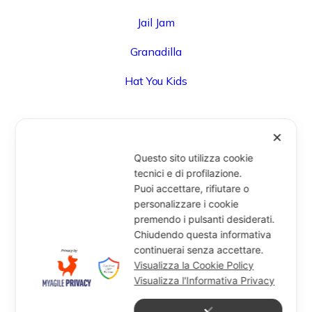
Jail Jam
Granadilla
Hat You Kids
✕
UFFICIO
Questo sito utilizza cookie
Via Degli Speziali, 161 (Blocco 32 Centergross) -
tecnici e di profilazione.
Puoi accettare, rifiutare o
40050 Funo di Argelato (BO) - Italy
personalizzare i cookie
info@miragesrl.com
premendo i pulsanti desiderati.
+39 051 8651711
Chiudendo questa informativa
continuerai senza accettare.
Visualizza la Cookie Policy
Visualizza l'Informativa Privacy