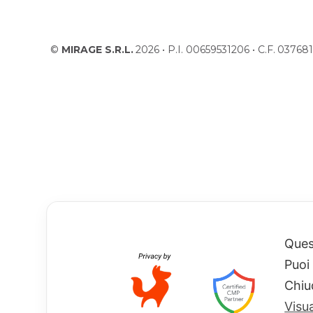
©
MIRAGE S.R.L.
2026 • P.I. 00659531206 • C.F. 037
Quest
Puoi
Chiu
Visu