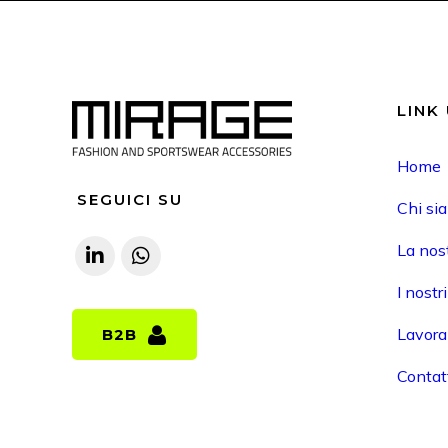
LINK 
Home
SEGUICI SU
Chi si
La nost
I nostr
Lavora
B2B
B2B
Contat