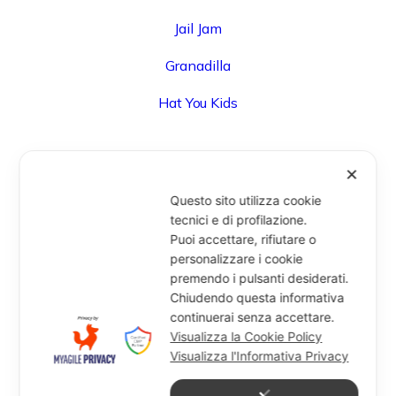
Jail Jam
Granadilla
Hat You Kids
✕
UFFICIO
Questo sito utilizza cookie
Via Degli Speziali, 161 (Blocco 32 Centergross) -
tecnici e di profilazione.
Puoi accettare, rifiutare o
40050 Funo di Argelato (BO) - Italy
personalizzare i cookie
info@miragesrl.com
premendo i pulsanti desiderati.
+39 051 8651711
Chiudendo questa informativa
continuerai senza accettare.
Visualizza la Cookie Policy
Visualizza l'Informativa Privacy