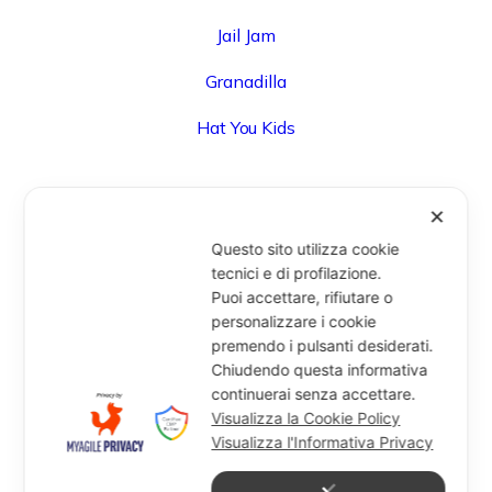
Jail Jam
Granadilla
Hat You Kids
✕
UFFICIO
Questo sito utilizza cookie
Via Degli Speziali, 161 (Blocco 32 Centergross) -
tecnici e di profilazione.
Puoi accettare, rifiutare o
40050 Funo di Argelato (BO) - Italy
personalizzare i cookie
info@miragesrl.com
premendo i pulsanti desiderati.
+39 051 8651711
Chiudendo questa informativa
continuerai senza accettare.
Visualizza la Cookie Policy
Visualizza l'Informativa Privacy