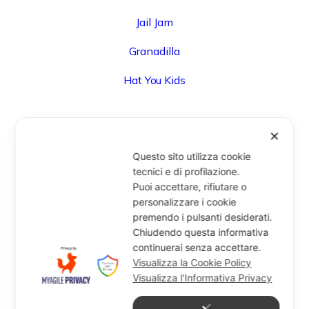
Jail Jam
Granadilla
Hat You Kids
✕
UFFICIO
Questo sito utilizza cookie
Via Degli Speziali, 161 (Blocco 32 Centergross) -
tecnici e di profilazione.
Puoi accettare, rifiutare o
40050 Funo di Argelato (BO) - Italy
personalizzare i cookie
info@miragesrl.com
premendo i pulsanti desiderati.
+39 051 8651711
Chiudendo questa informativa
continuerai senza accettare.
Visualizza la Cookie Policy
Visualizza l'Informativa Privacy