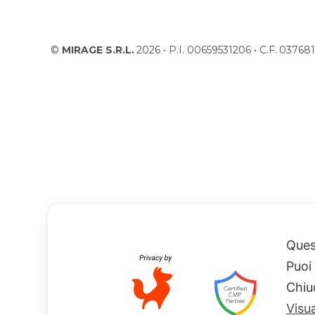
©
MIRAGE S.R.L.
2026 • P.I. 00659531206 • C.F. 037
Quest
Puoi
Chiu
Visu