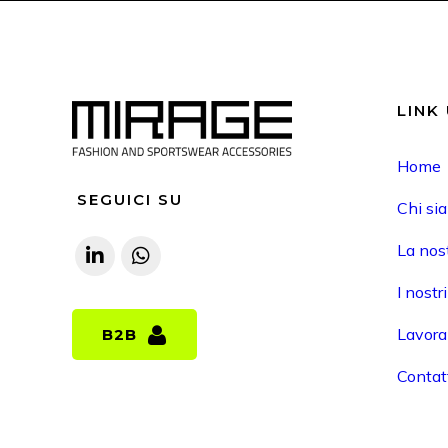
LINK 
Home
SEGUICI SU
Chi si
La nost
I nostr
Lavora
B2B
B2B
Contat