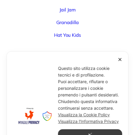
Jail Jam
Granadilla
Hat You Kids
✕
UFFICIO
Questo sito utilizza cookie
Via Degli Speziali, 161 (Blocco 32 Centergross) -
tecnici e di profilazione.
Puoi accettare, rifiutare o
40050 Funo di Argelato (BO) - Italy
personalizzare i cookie
info@miragesrl.com
premendo i pulsanti desiderati.
+39 051 8651711
Chiudendo questa informativa
continuerai senza accettare.
Visualizza la Cookie Policy
Visualizza l'Informativa Privacy