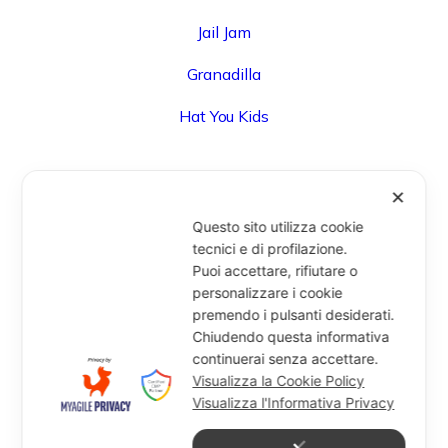
Jail Jam
Granadilla
Hat You Kids
✕
UFFICIO
Questo sito utilizza cookie
Via Degli Speziali, 161 (Blocco 32 Centergross) -
tecnici e di profilazione.
Puoi accettare, rifiutare o
40050 Funo di Argelato (BO) - Italy
personalizzare i cookie
info@miragesrl.com
premendo i pulsanti desiderati.
+39 051 8651711
Chiudendo questa informativa
continuerai senza accettare.
Visualizza la Cookie Policy
Visualizza l'Informativa Privacy