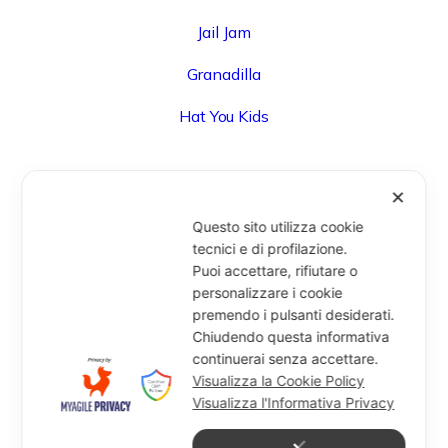
Jail Jam
Granadilla
Hat You Kids
✕
UFFICIO
Questo sito utilizza cookie
Via Degli Speziali, 161 (Blocco 32 Centergross) -
tecnici e di profilazione.
Puoi accettare, rifiutare o
40050 Funo di Argelato (BO) - Italy
personalizzare i cookie
info@miragesrl.com
premendo i pulsanti desiderati.
+39 051 8651711
Chiudendo questa informativa
continuerai senza accettare.
Visualizza la Cookie Policy
Visualizza l'Informativa Privacy