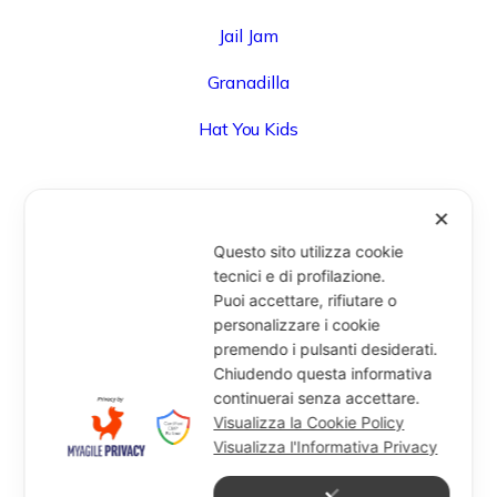
Jail Jam
Granadilla
Hat You Kids
✕
UFFICIO
Questo sito utilizza cookie
Via Degli Speziali, 161 (Blocco 32 Centergross) -
tecnici e di profilazione.
Puoi accettare, rifiutare o
40050 Funo di Argelato (BO) - Italy
personalizzare i cookie
info@miragesrl.com
premendo i pulsanti desiderati.
+39 051 8651711
Chiudendo questa informativa
continuerai senza accettare.
Visualizza la Cookie Policy
Visualizza l'Informativa Privacy