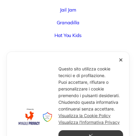
Jail Jam
Granadilla
Hat You Kids
✕
UFFICIO
Questo sito utilizza cookie
Via Degli Speziali, 161 (Blocco 32 Centergross) -
tecnici e di profilazione.
Puoi accettare, rifiutare o
40050 Funo di Argelato (BO) - Italy
personalizzare i cookie
info@miragesrl.com
premendo i pulsanti desiderati.
+39 051 8651711
Chiudendo questa informativa
continuerai senza accettare.
Visualizza la Cookie Policy
Visualizza l'Informativa Privacy